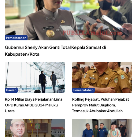
Pemerintahan
Gubernur Sherly Akan Ganti Total Kepala Samsat di
Kabupaten/Kota
Daerah
Pemerintahan
Rp 14 Miliar Biaya Perjalanan Lima
Rolling Pejabat, Puluhan Pejabat
OPD Kuras APBD 2024 Maluku
Pemprov Malut Diujikom,
Utara
Termasuk Abubakar Abdullah