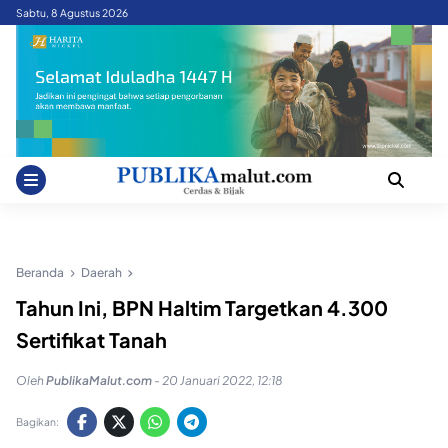
Skip
Sabtu, 8 Agustus 2026
to
content
Beranda
Daerah
Tahun Ini, BPN Haltim Targetkan 4.300
Sertifikat Tanah
Oleh
PublikaMalut.com
-
20 Januari 2022, 12:18
Bagikan: