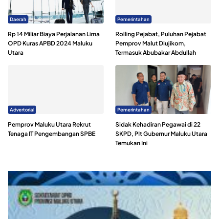
Daerah
Pemerintahan
Rp 14 Miliar Biaya Perjalanan Lima
Rolling Pejabat, Puluhan Pejabat
OPD Kuras APBD 2024 Maluku
Pemprov Malut Diujikom,
Utara
Termasuk Abubakar Abdullah
Advertorial
Pemerintahan
Pemprov Maluku Utara Rekrut
Sidak Kehadiran Pegawai di 22
Tenaga IT Pengembangan SPBE
SKPD, Plt Gubernur Maluku Utara
Temukan Ini