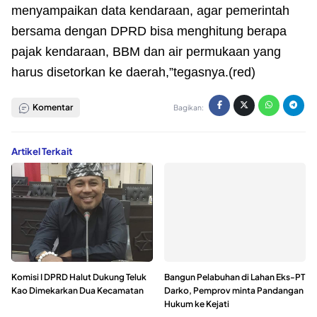
menyampaikan data kendaraan, agar pemerintah
bersama dengan DPRD bisa menghitung berapa
pajak kendaraan, BBM dan air permukaan yang
harus disetorkan ke daerah,”tegasnya.(red)
Komentar
Bagikan:
Artikel Terkait
Komisi I DPRD Halut Dukung Teluk
Bangun Pelabuhan di Lahan Eks-PT
Kao Dimekarkan Dua Kecamatan
Darko, Pemprov minta Pandangan
Hukum ke Kejati