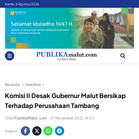
Skip
Kamis, 6 Agustus 2026
to
content
Beranda
Headline
Komisi II Desak Gubernur Malut Bersikap
Terhadap Perusahaan Tambang
Oleh
PublikaMalut.com
-
27 November 2021, 14:07
Bagikan: