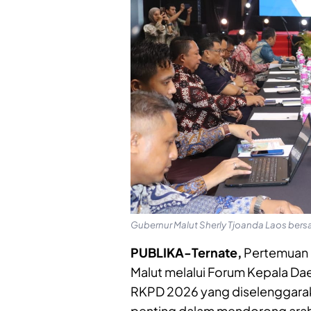
Gubernur Malut Sherly Tjoanda Laos bers
PUBLIKA-Ternate,
Pertemuan 
Malut melalui Forum Kepala Da
RKPD 2026 yang diselenggarak
penting dalam mendorong ara