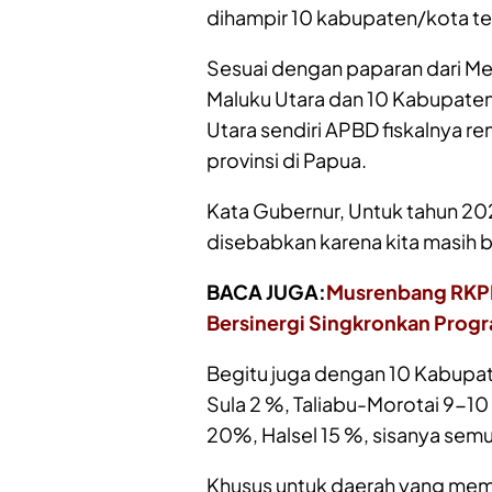
dihampir 10 kabupaten/kota ter
Sesuai dengan paparan dari Me
Maluku Utara dan 10 Kabupaten
Utara sendiri APBD fiskalnya r
provinsi di Papua.
Kata Gubernur, Untuk tahun 202
disebabkan karena kita masih b
BACA JUGA:
Musrenbang RKPD
Bersinergi Singkronkan Prog
Begitu juga dengan 10 Kabupate
Sula 2 %, Taliabu-Morotai 9-10
20%, Halsel 15 %, sisanya semu
Khusus untuk daerah yang memil