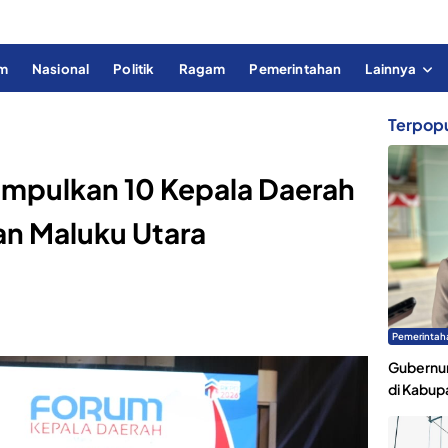
im
Nasional
Politik
Ragam
Pemerintahan
Lainnya
Terpopu
umpulkan 10 Kepala Daerah
n Maluku Utara
Pemerintah
Gubernur
di Kabup