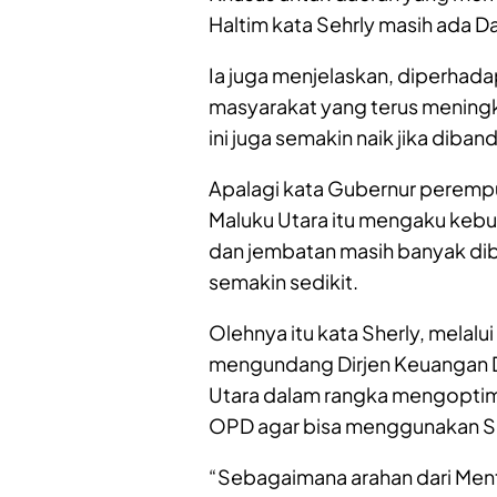
Haltim kata Sehrly masih ada Dan
Ia juga menjelaskan, diperhad
masyarakat yang terus mening
ini juga semakin naik jika diba
Apalagi kata Gubernur peremp
Maluku Utara itu mengaku kebut
dan jembatan masih banyak dib
semakin sedikit.
Olehnya itu kata Sherly, melalu
mengundang Dirjen Keuangan D
Utara dalam rangka mengoptim
OPD agar bisa menggunakan SI
“Sebagaimana arahan dari Ment