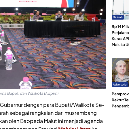
Daerah
Rp 14 Mili
Perjalan
Kuras AP
Maluku U
Advertorial
ama Bupati dan Walikota (Adpim)
Pemprov 
Rekrut Te
Gubernur dengan para Bupati/Walikota Se-
Pengemb
erah sebagai rangkaian dari musrembang
an oleh Bappeda Malut ini menjadi agenda
h pembangunan Provinsi
Maluku Utara
ke