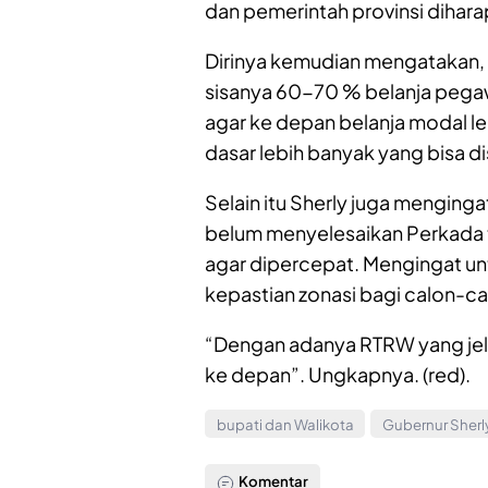
dan pemerintah provinsi diha
Dirinya kemudian mengatakan, sa
sisanya 60-70 % belanja pegawa
agar ke depan belanja modal le
dasar lebih banyak yang bisa di
Selain itu Sherly juga mengin
belum menyelesaikan Perkada 
agar dipercepat. Mengingat 
kepastian zonasi bagi calon-cal
“Dengan adanya RTRW yang jela
ke depan”. Ungkapnya. (red).
bupati dan Walikota
Gubernur Sherl
Komentar