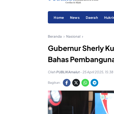
Home
News
Daerah
Hukr
Beranda
Nasional
Gubernur Sherly K
Bahas Pembanguna
Oleh
PUBLIKAmalut
-
25 April 2025, 15:38
Bagikan: