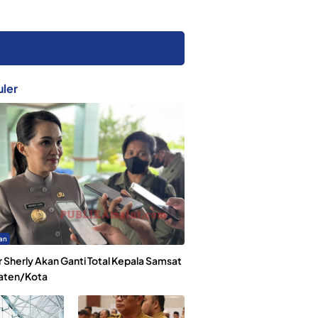
ler
an
 Sherly Akan Ganti Total Kepala Samsat
aten/Kota