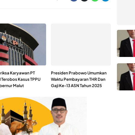
riksa Karyawan PT
Presiden Prabowo Umumkan
l Terobos Kasus TPPU
Waktu Pembayaran THR Dan
bernur Malut
Gaji Ke-13 ASN Tahun 2025