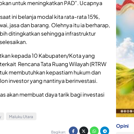
rapkan untuk meningkatkan PAD”. Ucapnya
at ini belanja modal kita rata-rata 15%,
i, jasa dan barang. Olehnya itu ia berharap,
bih ditingkatkan sehingga infrastruktur
selesaikan.
gatkan kepada 10 Kabupaten/Kota yang
terkait Rencana Tata Ruang Wilayah (RTRW
untuk membutuhkan kepastiam hukum dan
on investor yang nantinya berinvestasi.
s akan membuat daya tarik bagi investasi
y
Maluku Utara
Opini
Bagikan: