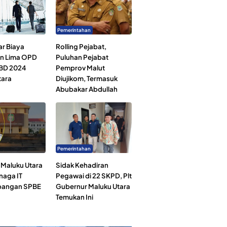
Pemerintahan
ar Biaya
Rolling Pejabat,
an Lima OPD
Puluhan Pejabat
BD 2024
Pemprov Malut
tara
Diujikom, Termasuk
Abubakar Abdullah
Pemerintahan
Maluku Utara
Sidak Kehadiran
naga IT
Pegawai di 22 SKPD, Plt
angan SPBE
Gubernur Maluku Utara
Temukan Ini