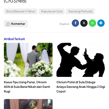
(Cr03/red).
Boca Berusia 4 Tahun
Kepulauan Sula
Seorang Pemuda
Komentar
Bagikan:
Artikel Terkait
Kasus Tipu Uang Panai, Oknum
Oknum Polisi di Sula Diduga
ASN di Sula Batal Nikah dan Ganti
Aniaya Seorang Anak Hingga 2 Gigi
Rugi
Copot