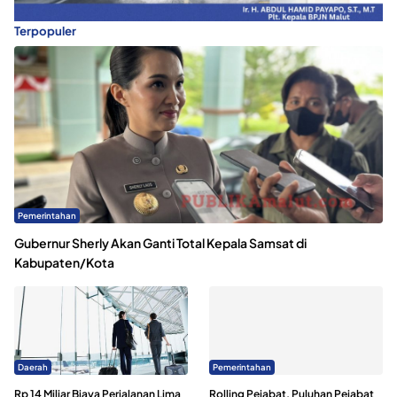
Terpopuler
Pemerintahan
Gubernur Sherly Akan Ganti Total Kepala Samsat di
Kabupaten/Kota
Daerah
Pemerintahan
Rp 14 Miliar Biaya Perjalanan Lima
Rolling Pejabat, Puluhan Pejabat