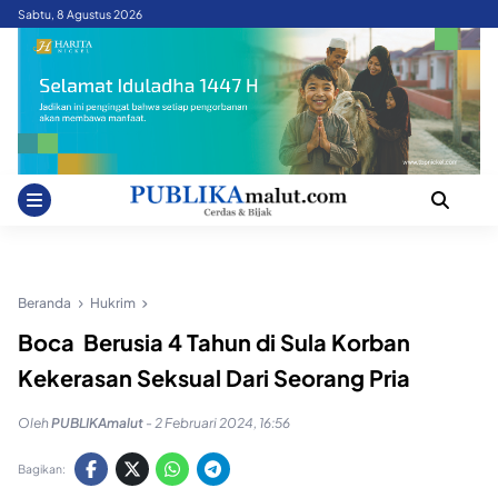
Skip
Sabtu, 8 Agustus 2026
to
content
Beranda
Hukrim
Boca Berusia 4 Tahun di Sula Korban
Kekerasan Seksual Dari Seorang Pria
Oleh
PUBLIKAmalut
-
2 Februari 2024, 16:56
Bagikan: