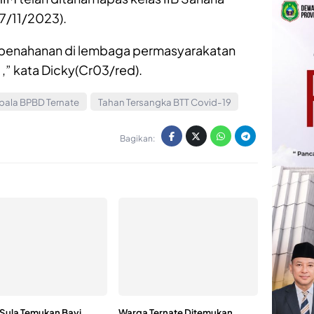
27/11/2023).
n penahanan di lembaga permasyarakatan
 ,” kata Dicky(Cr03/red).
pala BPBD Ternate
Tahan Tersangka BTT Covid-19
Bagikan:
Sula Temukan Bayi
Warga Ternate Ditemukan