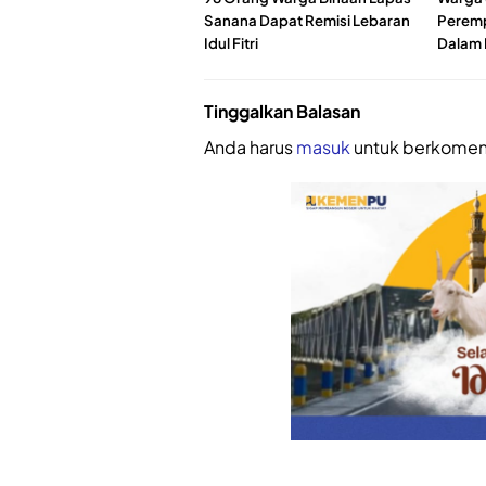
Sanana Dapat Remisi Lebaran
Peremp
Idul Fitri
Dalam 
Tinggalkan Balasan
Anda harus
masuk
untuk berkomen