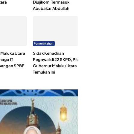
tara
Diujikom, Termasuk
Abubakar Abdullah
Pemerintahan
Maluku Utara
Sidak Kehadiran
naga IT
Pegawai di 22 SKPD, Plt
angan SPBE
Gubernur Maluku Utara
Temukan Ini