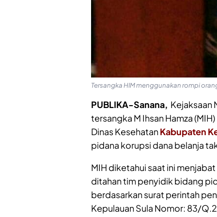
Tersangka HIM menggunakan rompi orange 
PUBLIKA-Sanana,
Kejaksaan N
tersangka M Ihsan Hamza (MIH
Dinas Kesehatan
Kabupaten Ke
pidana korupsi dana belanja ta
MIH diketahui saat ini menjaba
ditahan tim penyidik bidang pi
berdasarkan surat perintah pen
Kepulauan Sula Nomor: 83/Q.