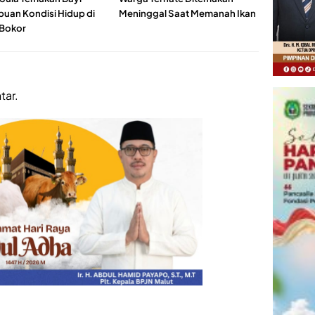
uan Kondisi Hidup di
Meninggal Saat Memanah Ikan
Bokor
tar.