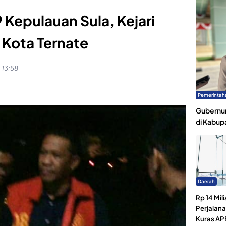
 Kepulauan Sula, Kejari
 Kota Ternate
 13:58
Pemerintah
Gubernur
di Kabup
Daerah
Rp 14 Mili
Perjalan
Kuras AP