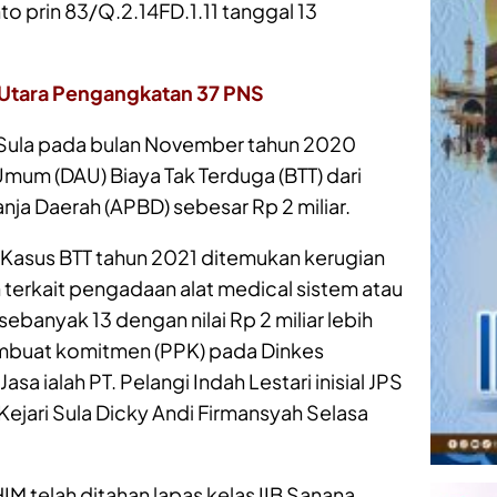
to prin 83/Q.2.14FD.1.11 tanggal 13
Utara Pengangkatan 37 PNS
Sula pada bulan November tahun 2020
mum (DAU) Biaya Tak Terduga (BTT) dari
ja Daerah (APBD) sebesar Rp 2 miliar.
 Kasus BTT tahun 2021 ditemukan kerugian
h terkait pengadaan alat medical sistem atau
anyak 13 dengan nilai Rp 2 miliar lebih
mbuat komitmen (PPK) pada Dinkes
sa ialah PT. Pelangi Indah Lestari inisial JPS
el Kejari Sula Dicky Andi Firmansyah Selasa
 telah ditahan lapas kelas IIB Sanana