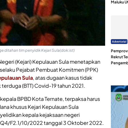
Maluku U
Advertorial
ditahan tim penyidik Kejari Sula(dok:ist)
Pemprov 
Rekrut Te
egeri (Kejari) Kepulauan Sula menetapkan
Pengemb
) selaku Pejabat Pembuat Komitmen (PPK)
pulauan Sula
, atas dugaan kasus tidak
k terduga (BTT) Covid-19 tahun 2021.
t kepala BPBD Kota Ternate, terpaksa harus
dana khusus Kejari Kepulauan Sula
yelidikan kepala kejaksaan negeri
2Q4/F2.1/10/2022 tanggal 3 Oktober 2022.