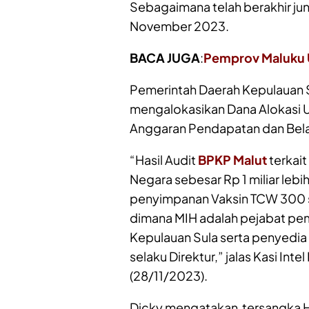
Sebagaimana telah berakhir jun
November 2023.
BACA JUGA
:
Pemprov Maluku 
Pemerintah Daerah Kepulauan 
mengalokasikan Dana Alokasi U
Anggaran Pendapatan dan Belan
“Hasil Audit
BPKP Malut
terkait
Negara sebesar Rp 1 miliar lebi
penyimpanan Vaksin TCW 300 seb
dimana MIH adalah pejabat pe
Kepulauan Sula serta penyedia Ja
selaku Direktur,” jalas Kasi Int
(28/11/2023).
Dicky mengatakan tersangka HIM