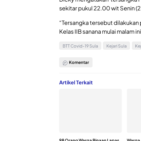
sekitar pukul 22.00 wit Senin (
“Tersangka tersebut dilakuka
Kelas IIB sanana mulai malam ini
BTT Covid-19 Sula
Kejari Sula
Ke
Komentar
Artikel Terkait
98 Orang Warga Binaan Lapas
Warga 