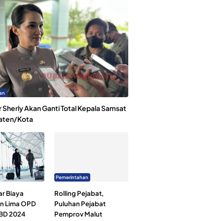
an
 Sherly Akan Ganti Total Kepala Samsat
aten/Kota
Pemerintahan
ar Biaya
Rolling Pejabat,
an Lima OPD
Puluhan Pejabat
BD 2024
Pemprov Malut