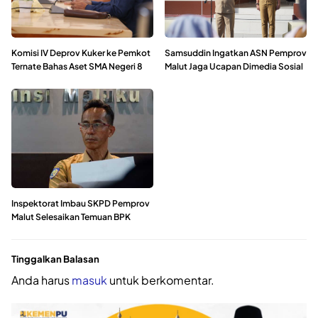
Komisi IV Deprov Kuker ke Pemkot
Samsuddin Ingatkan ASN Pemprov
Ternate Bahas Aset SMA Negeri 8
Malut Jaga Ucapan Dimedia Sosial
Inspektorat Imbau SKPD Pemprov
Malut Selesaikan Temuan BPK
Tinggalkan Balasan
Anda harus
masuk
untuk berkomentar.