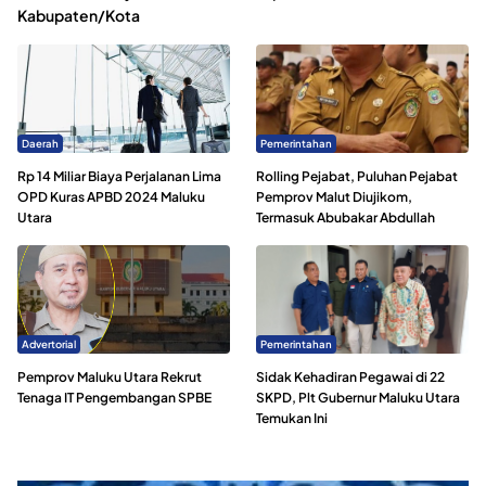
Kabupaten/Kota
Daerah
Pemerintahan
Rp 14 Miliar Biaya Perjalanan Lima
Rolling Pejabat, Puluhan Pejabat
OPD Kuras APBD 2024 Maluku
Pemprov Malut Diujikom,
Utara
Termasuk Abubakar Abdullah
Advertorial
Pemerintahan
Pemprov Maluku Utara Rekrut
Sidak Kehadiran Pegawai di 22
Tenaga IT Pengembangan SPBE
SKPD, Plt Gubernur Maluku Utara
Temukan Ini