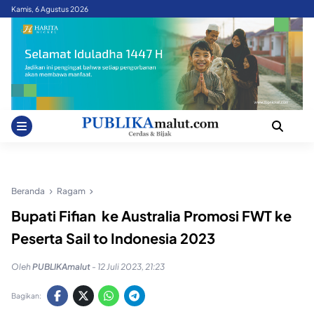
Skip
Kamis, 6 Agustus 2026
to
content
Beranda
Ragam
Bupati Fifian ke Australia Promosi FWT ke
Peserta Sail to Indonesia 2023
Oleh
PUBLIKAmalut
-
12 Juli 2023, 21:23
Bagikan: