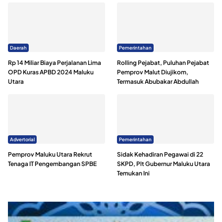
Daerah
Pemerintahan
Rp 14 Miliar Biaya Perjalanan Lima
Rolling Pejabat, Puluhan Pejabat
OPD Kuras APBD 2024 Maluku
Pemprov Malut Diujikom,
Utara
Termasuk Abubakar Abdullah
Advertorial
Pemerintahan
Pemprov Maluku Utara Rekrut
Sidak Kehadiran Pegawai di 22
Tenaga IT Pengembangan SPBE
SKPD, Plt Gubernur Maluku Utara
Temukan Ini