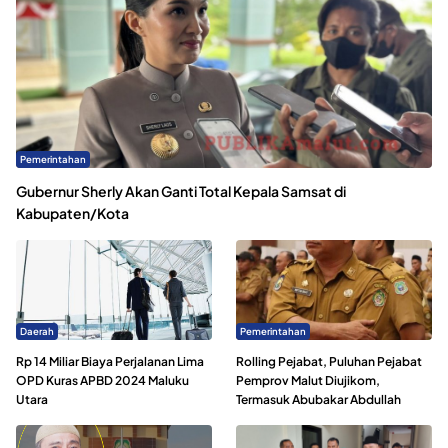
Pemerintahan
Gubernur Sherly Akan Ganti Total Kepala Samsat di
Kabupaten/Kota
Daerah
Pemerintahan
Rp 14 Miliar Biaya Perjalanan Lima
Rolling Pejabat, Puluhan Pejabat
OPD Kuras APBD 2024 Maluku
Pemprov Malut Diujikom,
Utara
Termasuk Abubakar Abdullah