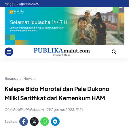
Skip
Minggu, 9 Agustus 2026
to
content
Beranda
News
Kelapa Bido Morotai dan Pala Dukono
Miliki Sertifikat dari Kemenkum HAM
Oleh
PublikaMalut.com
-
29 Agustus 2022, 15:56
Bagikan: