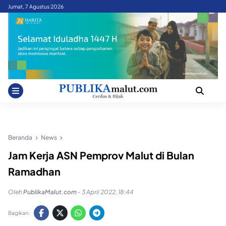
Skip
Jumat, 7 Agustus 2026
to
content
Beranda
News
Jam Kerja ASN Pemprov Malut di Bulan
Ramadhan
Oleh
PublikaMalut.com
-
3 April 2022, 18:44
Bagikan: