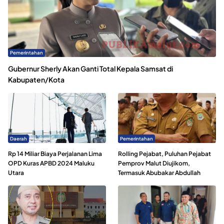
Pemerintahan
Gubernur Sherly Akan Ganti Total Kepala Samsat di
Kabupaten/Kota
Daerah
Pemerintahan
Rp 14 Miliar Biaya Perjalanan Lima
Rolling Pejabat, Puluhan Pejabat
OPD Kuras APBD 2024 Maluku
Pemprov Malut Diujikom,
Utara
Termasuk Abubakar Abdullah