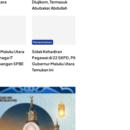
tara
Diujikom, Termasuk
Abubakar Abdullah
Pemerintahan
Maluku Utara
Sidak Kehadiran
naga IT
Pegawai di 22 SKPD, Plt
angan SPBE
Gubernur Maluku Utara
Temukan Ini