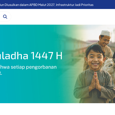
Cetak 10 Ribu Hektar Sawah, Gubernur Sherly Minta Bupati dan Walikota Usul Kesiapan Lahan