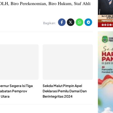
LH, Biro Perekonomian, Biro Hukum, Staf Ahli
Bagikan:
ernur Segera Isi Tiga
Sekda Malut Pimpin Apel
 Jabatan Pemprov
Deklarasi Pemilu Damai Dan
 Utara
Berintegritas 2024