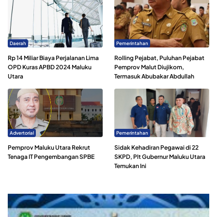
Daerah
Pemerintahan
Rp 14 Miliar Biaya Perjalanan Lima
Rolling Pejabat, Puluhan Pejabat
OPD Kuras APBD 2024 Maluku
Pemprov Malut Diujikom,
Utara
Termasuk Abubakar Abdullah
Advertorial
Pemerintahan
Pemprov Maluku Utara Rekrut
Sidak Kehadiran Pegawai di 22
Tenaga IT Pengembangan SPBE
SKPD, Plt Gubernur Maluku Utara
Temukan Ini