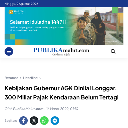
Skip
Minggu, 9 Agustus 2026
to
content
Beranda
Headline
Kebijakan Gubernur AGK Dinilai Longgar,
300 Miliar Pajak Kendaraan Belum Tertagi
Oleh
PublikaMalut.com
-
16 Maret 2022, 01:10
Bagikan: