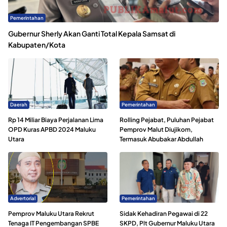
Pemerintahan
Gubernur Sherly Akan Ganti Total Kepala Samsat di
Kabupaten/Kota
Daerah
Pemerintahan
Rp 14 Miliar Biaya Perjalanan Lima
Rolling Pejabat, Puluhan Pejabat
OPD Kuras APBD 2024 Maluku
Pemprov Malut Diujikom,
Utara
Termasuk Abubakar Abdullah
Advertorial
Pemerintahan
Pemprov Maluku Utara Rekrut
Sidak Kehadiran Pegawai di 22
Tenaga IT Pengembangan SPBE
SKPD, Plt Gubernur Maluku Utara