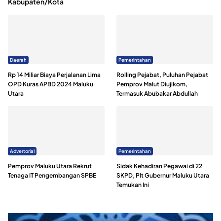
Kabupaten/Kota
Daerah
Pemerintahan
Rp 14 Miliar Biaya Perjalanan Lima
Rolling Pejabat, Puluhan Pejabat
OPD Kuras APBD 2024 Maluku
Pemprov Malut Diujikom,
Utara
Termasuk Abubakar Abdullah
Advertorial
Pemerintahan
Pemprov Maluku Utara Rekrut
Sidak Kehadiran Pegawai di 22
Tenaga IT Pengembangan SPBE
SKPD, Plt Gubernur Maluku Utara
Temukan Ini