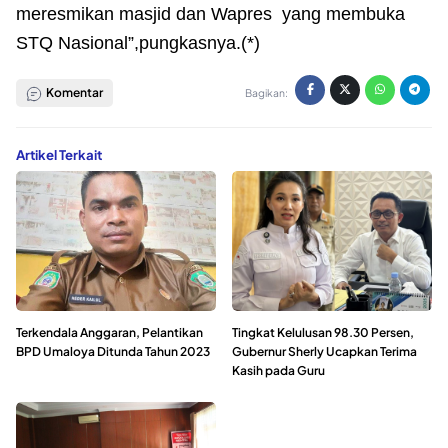
meresmikan masjid dan Wapres yang membuka
STQ Nasional”,pungkasnya.(*)
Komentar
Bagikan:
Artikel Terkait
Terkendala Anggaran, Pelantikan
Tingkat Kelulusan 98.30 Persen,
BPD Umaloya Ditunda Tahun 2023
Gubernur Sherly Ucapkan Terima
Kasih pada Guru