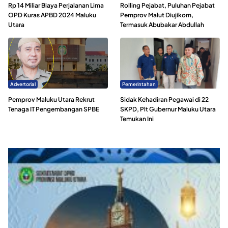
Rp 14 Miliar Biaya Perjalanan Lima
Rolling Pejabat, Puluhan Pejabat
OPD Kuras APBD 2024 Maluku
Pemprov Malut Diujikom,
Utara
Termasuk Abubakar Abdullah
Advertorial
Pemerintahan
Pemprov Maluku Utara Rekrut
Sidak Kehadiran Pegawai di 22
Tenaga IT Pengembangan SPBE
SKPD, Plt Gubernur Maluku Utara
Temukan Ini