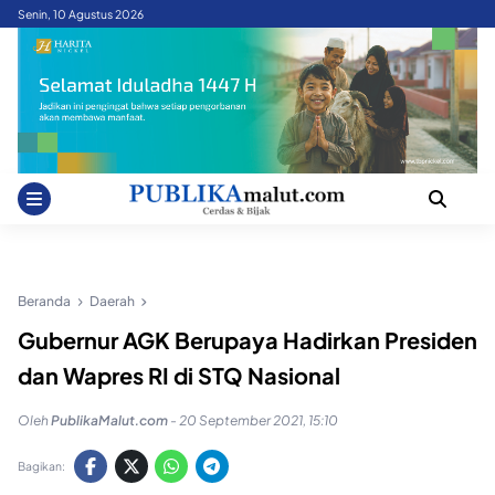
Skip
Senin, 10 Agustus 2026
to
content
Beranda
Daerah
Gubernur AGK Berupaya Hadirkan Presiden
dan Wapres RI di STQ Nasional
Oleh
PublikaMalut.com
-
20 September 2021, 15:10
Bagikan: