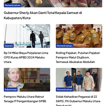
Pemerintahan
Gubernur Sherly Akan Ganti Total Kepala Samsat di
Kabupaten/Kota
Daerah
Pemerintahan
Rp 14 Miliar Biaya Perjalanan Lima
Rolling Pejabat, Puluhan Pejabat
OPD Kuras APBD 2024 Maluku
Pemprov Malut Diujikom,
Utara
Termasuk Abubakar Abdullah
Advertorial
Pemerintahan
Pemprov Maluku Utara Rekrut
Sidak Kehadiran Pegawai di 22
Tenaga IT Pengembangan SPBE
SKPD, Plt Gubernur Maluku Utara
Temukan Ini