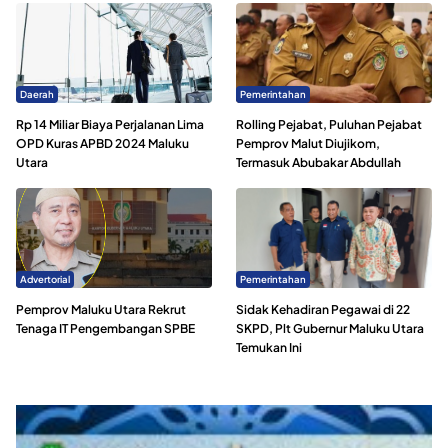
Daerah
Pemerintahan
Rp 14 Miliar Biaya Perjalanan Lima
Rolling Pejabat, Puluhan Pejabat
OPD Kuras APBD 2024 Maluku
Pemprov Malut Diujikom,
Utara
Termasuk Abubakar Abdullah
Advertorial
Pemerintahan
Pemprov Maluku Utara Rekrut
Sidak Kehadiran Pegawai di 22
Tenaga IT Pengembangan SPBE
SKPD, Plt Gubernur Maluku Utara
Temukan Ini