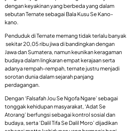
dengan keyakinan yang berbeda yang dalam
sebutan Ternate sebagai
B
ala
K
usu
S
e
K
ano-
kano.
Penduduk di Ternate memang tidak terlalu banyak
sekitar 20,05 ribu jiwa di bandingkan dengan
Jawa dan Sumatera, namun keunikan keragaman
budaya dalam lingkaran empat kerajaan serta
adanya rempah-rempah, ternate justru menjadi
sorotan dunia dalam sejarah panjang
perdagangan.
Dengan ‘Falsafah Jou Se Ngofa Ngare’ sebagai
tonggak kehidupan masyarakat, ‘Adat Se
Atorang’ berfungsi sebagai kontrol sosial dan
budaya, serta ‘Dalil Tifa Se Dalil Moro’ dijadikan
sebagai motto kehidupan yang harmonis bagi