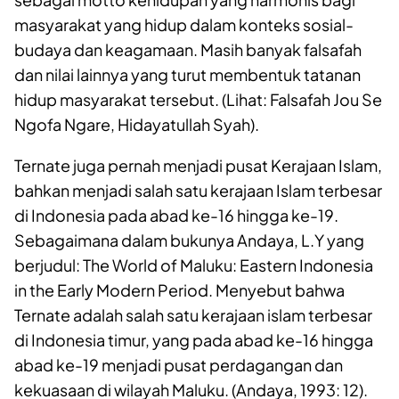
masyarakat yang hidup dalam konteks sosial-
budaya dan keagamaan. Masih banyak falsafah
dan nilai lainnya yang turut membentuk tatanan
hidup masyarakat tersebut. (Lihat:
Falsafah Jou Se
Ngofa Ngare
, Hidayatullah Syah).
Ternate
j
uga pernah menjadi pusat Kerajaan Islam,
bahkan menjadi salah satu kerajaan Islam terbesar
di Indonesia pada abad ke-16 hingga ke-19.
Sebagaimana dalam bukunya Andaya, L.Y yang
berjudul:
The
W
orld of
M
aluku
:
Eastern Indonesia
in the Early Modern Period
. Menyebut bahwa
Ternate adalah salah satu kerajaan islam terbesar
di Indonesia
timur, yang pada abad ke-16 hingga
abad ke-19 menjadi pusat perdagangan dan
kekuasaan di wilayah Maluku. (Andaya, 1993: 12).