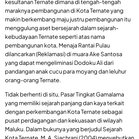
kesultanan
T
ernate dimana di tengah-tengah
maraknya pembangunan di Kota Ternate yang
makin berkembang
maju justru pembangunan itu
menggulung aset bersejarah dalam sejarah-
kebudayaan Ternate seperti atas nama
pembangunan kota, Menaja Rantai Pulau
dilancarkan (Reklamasi) di muara Ake Santosa
yang dapat mengeliminasi
D
odoku
A
li dari
pandangan anak cucu para moyang dan leluhur
orang-orang Ternate.
Tidak berhenti di
situ, Pasar Tingkat Gamalama
yang memiliki sejarah panjang dan kaya terkait
dengan perkembangan Kota Ternate sebagai
pusat perdagangan dan kekuasaan di wilayah
Maluku.
Dalam bukunya yang berjudul
Sejarah
Kota Ternate
, M. A. Sjachrani (2004) menyebutkan