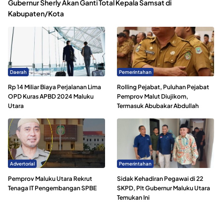
Gubernur Sherly Akan Ganti Total Kepala Samsat di
Kabupaten/Kota
Daerah
Pemerintahan
Rp 14 Miliar Biaya Perjalanan Lima
Rolling Pejabat, Puluhan Pejabat
OPD Kuras APBD 2024 Maluku
Pemprov Malut Diujikom,
Utara
Termasuk Abubakar Abdullah
Advertorial
Pemerintahan
Pemprov Maluku Utara Rekrut
Sidak Kehadiran Pegawai di 22
Tenaga IT Pengembangan SPBE
SKPD, Plt Gubernur Maluku Utara
Temukan Ini