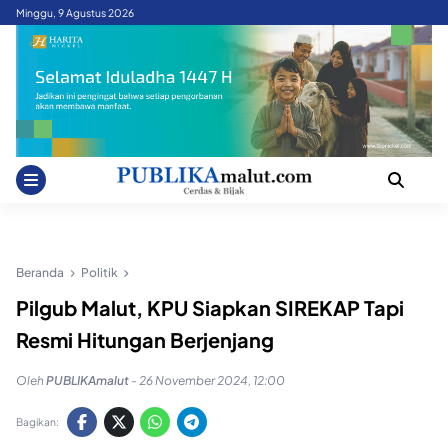
Skip
Minggu, 9 Agustus 2026
to
content
Beranda
Politik
Pilgub Malut, KPU Siapkan SIREKAP Tapi
Resmi Hitungan Berjenjang
Oleh
PUBLIKAmalut
-
26 November 2024, 12:00
Bagikan: