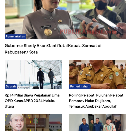
Pemerintahan
Gubernur Sherly Akan Ganti Total Kepala Samsat di
Kabupaten/Kota
Daerah
Pemerintahan
Rp 14 Miliar Biaya Perjalanan Lima
Rolling Pejabat, Puluhan Pejabat
OPD Kuras APBD 2024 Maluku
Pemprov Malut Diujikom,
Utara
Termasuk Abubakar Abdullah