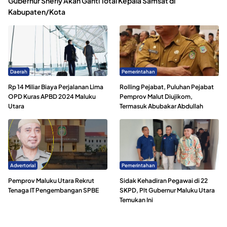
Gubernur Sherly Akan Ganti Total Kepala Samsat di
Kabupaten/Kota
Daerah
Pemerintahan
Rp 14 Miliar Biaya Perjalanan Lima
Rolling Pejabat, Puluhan Pejabat
OPD Kuras APBD 2024 Maluku
Pemprov Malut Diujikom,
Utara
Termasuk Abubakar Abdullah
Advertorial
Pemerintahan
Pemprov Maluku Utara Rekrut
Sidak Kehadiran Pegawai di 22
Tenaga IT Pengembangan SPBE
SKPD, Plt Gubernur Maluku Utara
Temukan Ini