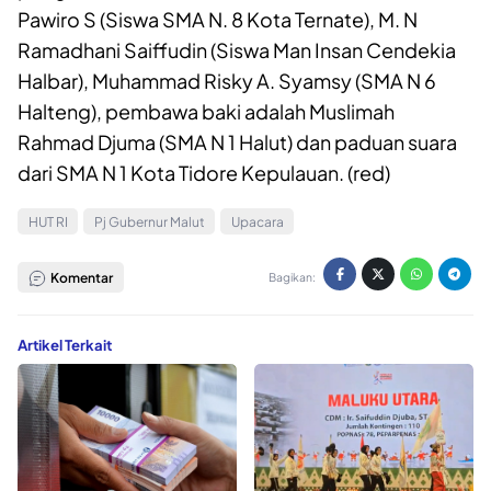
Pawiro S (Siswa SMA N. 8 Kota Ternate), M. N
Ramadhani Saiffudin (Siswa Man Insan Cendekia
Halbar), Muhammad Risky A. Syamsy (SMA N 6
Halteng), pembawa baki adalah Muslimah
Rahmad Djuma (SMA N 1 Halut) dan paduan suara
dari SMA N 1 Kota Tidore Kepulauan. (red)
HUT RI
Pj Gubernur Malut
Upacara
Komentar
Bagikan:
Artikel Terkait