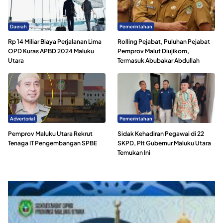
Daerah
Pemerintahan
Rp 14 Miliar Biaya Perjalanan Lima
Rolling Pejabat, Puluhan Pejabat
OPD Kuras APBD 2024 Maluku
Pemprov Malut Diujikom,
Utara
Termasuk Abubakar Abdullah
Advertorial
Pemerintahan
Pemprov Maluku Utara Rekrut
Sidak Kehadiran Pegawai di 22
Tenaga IT Pengembangan SPBE
SKPD, Plt Gubernur Maluku Utara
Temukan Ini