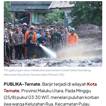
Tim gabungan terus melakukan pencarian korban banjir bandang
Kelurahan Rua Kota Ternate (dok:Penrem 152)
PUBLIKA-Ternate
, Banjir terjadi di wilayah
Kota
Ternate
, Provinsi Maluku Utara, Pada Minggu
(25/8) pukul 03:30 WIT, menelan puluhan korban
jiwa warga Kelurahan Rua, Kecamatan Pulau