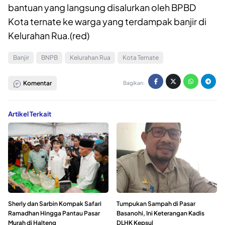
bantuan yang langsung disalurkan oleh BPBD
Kota ternate ke warga yang terdampak banjir di
Kelurahan Rua.(red)
Banjir
BNPB
Kelurahan Rua
Kota Ternate
Komentar
Bagikan:
Artikel Terkait
Sherly dan Sarbin Kompak Safari
Tumpukan Sampah di Pasar
Ramadhan Hingga Pantau Pasar
Basanohi, Ini Keterangan Kadis
Murah di Halteng
DLHK Kepsul