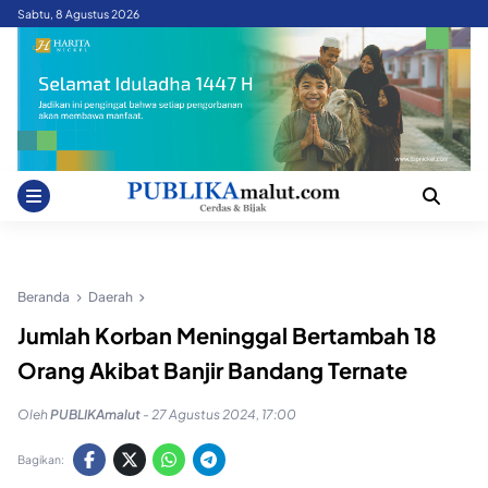
Skip
Sabtu, 8 Agustus 2026
to
content
Beranda
Daerah
Jumlah Korban Meninggal Bertambah 18
Orang Akibat Banjir Bandang Ternate
Oleh
PUBLIKAmalut
-
27 Agustus 2024, 17:00
Bagikan: