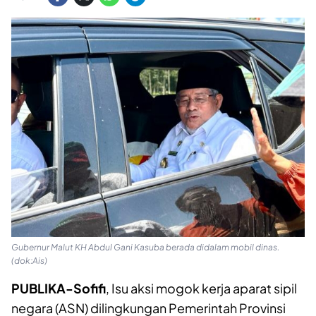
Gubernur Malut KH Abdul Gani Kasuba berada didalam mobil dinas.
(dok:Ais)
PUBLIKA-Sofifi
, Isu aksi mogok kerja aparat sipil
negara (ASN) dilingkungan Pemerintah Provinsi