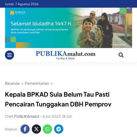
Skip
Jumat, 7 Agustus 2026
to
content
Beranda
Pemerintahan
Kepala BPKAD Sula Belum Tau Pasti
Pencairan Tunggakan DBH Pemprov
Oleh
PUBLIKAmalut
-
6 Juli 2023, 18:06
Bagikan: