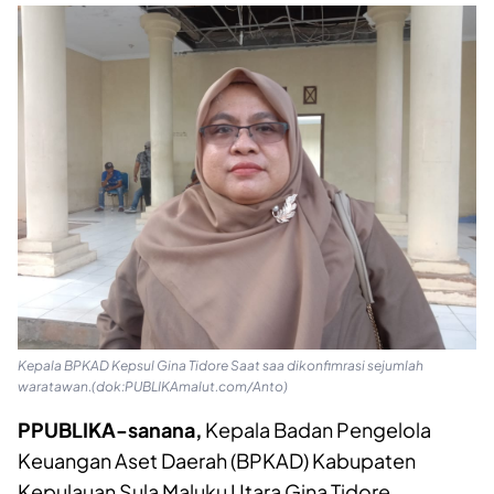
Kepala BPKAD Kepsul Gina Tidore Saat saa dikonfimrasi sejumlah
waratawan.(dok:PUBLIKAmalut.com/Anto)
PPUBLIKA-sanana,
Kepala Badan Pengelola
Keuangan Aset Daerah (BPKAD) Kabupaten
Kepulauan Sula Maluku Utara Gina Tidore