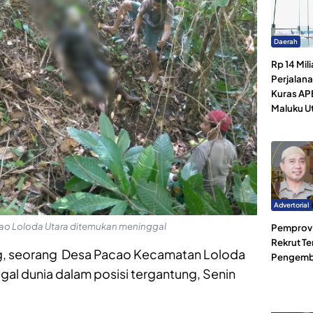
Daerah
Rp 14 Mili
Perjalan
Kuras AP
Maluku U
Advertorial
ao Loloda Utara ditemukan meninggal
Pemprov 
Rekrut Te
g, seorang Desa Pacao Kecamatan Loloda
Pengemb
gal dunia dalam posisi tergantung, Senin