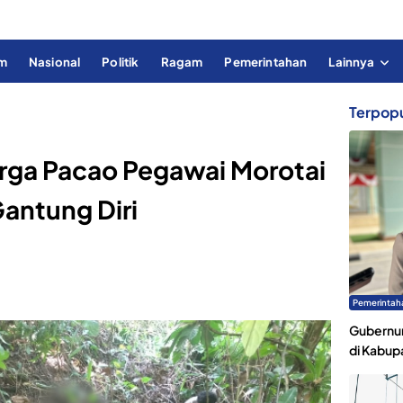
im
Nasional
Politik
Ragam
Pemerintahan
Lainnya
Terpopu
rga Pacao Pegawai Morotai
antung Diri
Pemerintah
Gubernur
di Kabup