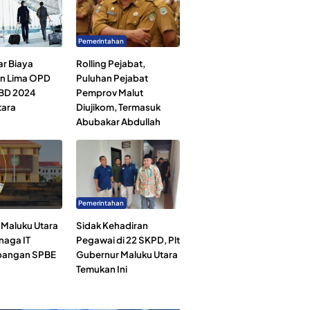
Pemerintahan
ar Biaya
Rolling Pejabat,
an Lima OPD
Puluhan Pejabat
BD 2024
Pemprov Malut
tara
Diujikom, Termasuk
Abubakar Abdullah
Pemerintahan
Maluku Utara
Sidak Kehadiran
naga IT
Pegawai di 22 SKPD, Plt
angan SPBE
Gubernur Maluku Utara
Temukan Ini