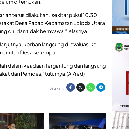
 belum ditemukan.
arian terus dilakukan, sekitar pukul 10.30
yarakat Desa Pacao Kecamatan Loloda Utara
 diri dan tidak bernyawa,”jelasnya.
anjutnya, korban langsung di evaluasi ke
erintah Desa setempat.
udah dalam keadaan tergantung dan langsung
rakat dan Pemdes,”tuturnya.(Al/red)
Bagikan: