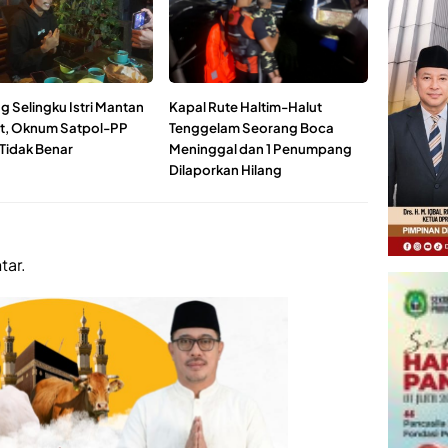
g Selingku Istri Mantan
Kapal Rute Haltim-Halut
t, Oknum Satpol-PP
Tenggelam Seorang Boca
Tidak Benar
Meninggal dan 1 Penumpang
Dilaporkan Hilang
tar.