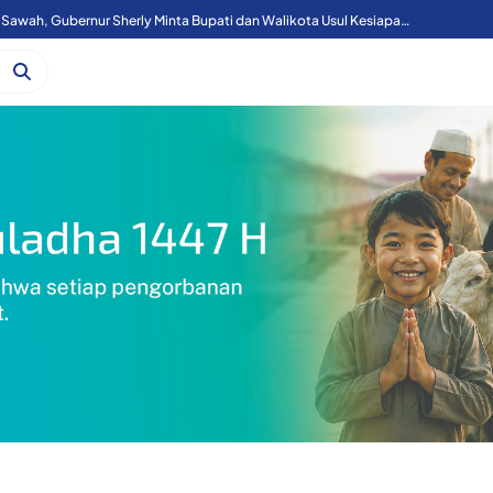
Menko Zulhas Rakor Dengan Gubernur, Bupati/Wali Kota, Bahas 3 Program Presiden di Maluku Utara