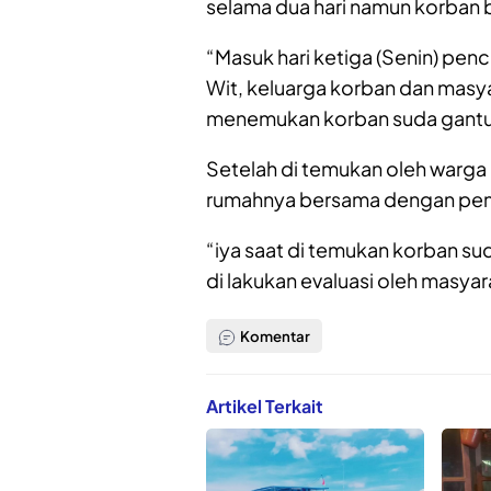
selama dua hari namun korban
“Masuk hari ketiga (Senin) penc
Wit, keluarga korban dan mas
menemukan korban suda gantung
Setelah di temukan oleh warga l
rumahnya bersama dengan pem
“iya saat di temukan korban s
di lakukan evaluasi oleh masya
Komentar
Artikel Terkait