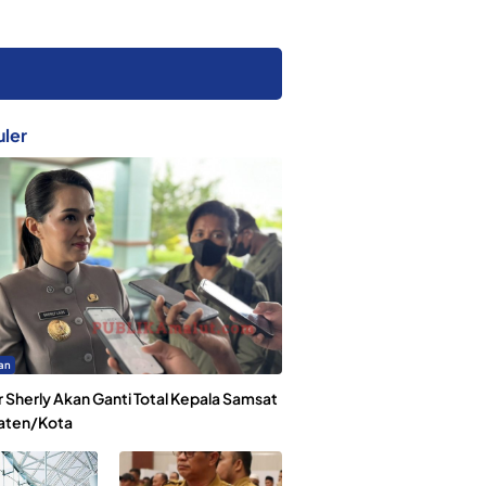
ler
an
 Sherly Akan Ganti Total Kepala Samsat
aten/Kota