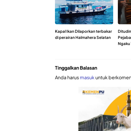
Kapal Ikan Dilaporkan terbakar
Ditudin
di perairan Halmahera Selatan
Pejaba
Ngaku 
Tinggalkan Balasan
Anda harus
masuk
untuk berkomen