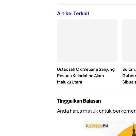
Artikel Terkait
Ustadzah Oki Setiana Sanjung
Sultan 
Pesona Keindahan Alam
Gubern
Maluku Utara
Sibua
Tinggalkan Balasan
Anda harus
masuk
untuk berkomen