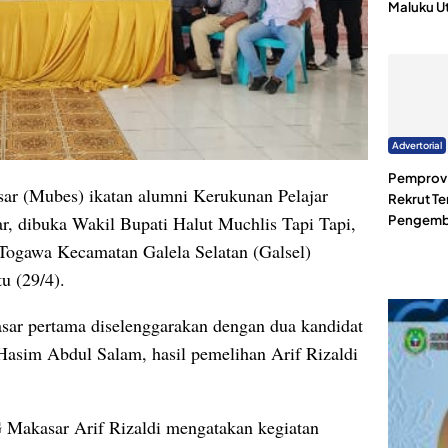
Maluku U
Advertorial
Pemprov 
r (Mubes) ikatan alumni Kerukunan Pelajar
Rekrut Te
 dibuka Wakil Bupati Halut Muchlis Tapi Tapi,
Pengemb
ogawa Kecamatan Galela Selatan (Galsel)
tu (29/4).
r pertama diselenggarakan dengan dua kandidat
 Hasim Abdul Salam, hasil pemelihan Arif Rizaldi
 Makasar Arif Rizaldi mengatakan kegiatan