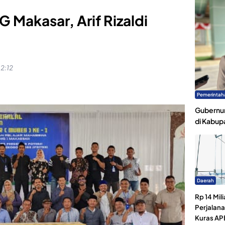
Makasar, Arif Rizaldi
02:12
Pemerintah
Gubernur
di Kabup
Daerah
Rp 14 Mili
Perjalan
Kuras AP