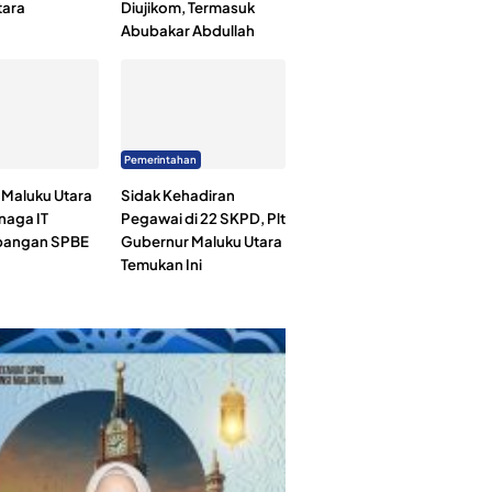
tara
Diujikom, Termasuk
Abubakar Abdullah
Pemerintahan
Maluku Utara
Sidak Kehadiran
naga IT
Pegawai di 22 SKPD, Plt
angan SPBE
Gubernur Maluku Utara
Temukan Ini