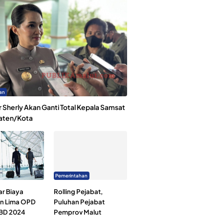
an
 Sherly Akan Ganti Total Kepala Samsat
aten/Kota
Pemerintahan
ar Biaya
Rolling Pejabat,
an Lima OPD
Puluhan Pejabat
BD 2024
Pemprov Malut