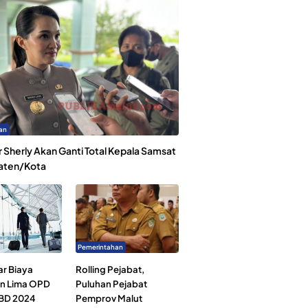
an
 Sherly Akan Ganti Total Kepala Samsat
aten/Kota
Pemerintahan
ar Biaya
Rolling Pejabat,
an Lima OPD
Puluhan Pejabat
BD 2024
Pemprov Malut