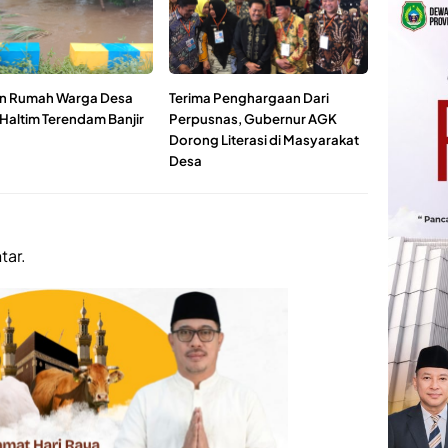
n Rumah Warga Desa
Terima Penghargaan Dari
 Haltim Terendam Banjir
Perpusnas, Gubernur AGK
Dorong Literasi di Masyarakat
Desa
tar.