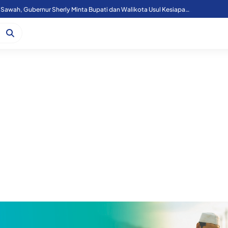
Menko Zulhas Rakor Dengan Gubernur, Bupati/Wali Kota, Bahas 3 Program Presiden di Maluku Utara