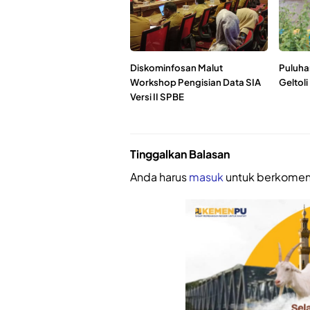
Diskominfosan Malut
Puluha
Workshop Pengisian Data SIA
Geltoli
Versi II SPBE
Tinggalkan Balasan
Anda harus
masuk
untuk berkomen