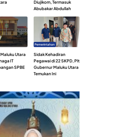
tara
Diujikom, Termasuk
Abubakar Abdullah
Pemerintahan
Maluku Utara
Sidak Kehadiran
naga IT
Pegawai di 22 SKPD, Plt
angan SPBE
Gubernur Maluku Utara
Temukan Ini