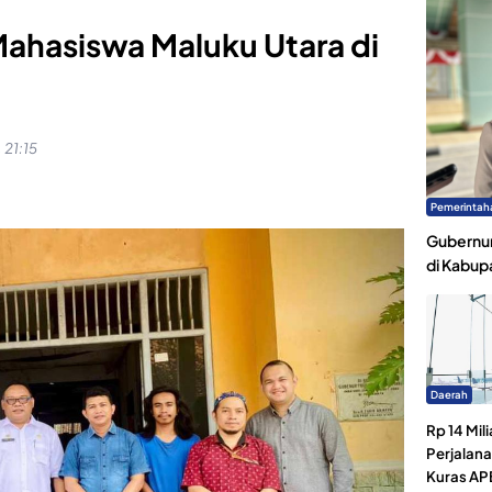
ahasiswa Maluku Utara di
 21:15
Pemerintah
Gubernur
di Kabup
Daerah
Rp 14 Mili
Perjalan
Kuras AP