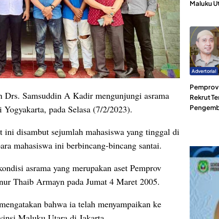
Maluku U
Advertorial
Pemprov 
ah Drs. Samsuddin A Kadir mengunjungi asrama
Rekrut Te
 Yogyakarta, pada Selasa (7/2/2023).
Pengemb
 ini disambut sejumlah mahasiswa yang tinggal di
ara mahasiswa ini berbincang-bincang santai.
t kondisi asrama yang merupakan aset Pemprov
rnur Thaib Armayn pada Jumat 4 Maret 2005.
 mengatakan bahwa ia telah menyampaikan ke
nsi Maluku Utara di Jakarta.