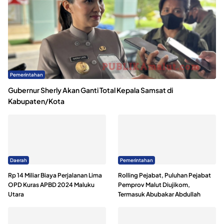
Pemerintahan
Gubernur Sherly Akan Ganti Total Kepala Samsat di
Kabupaten/Kota
Daerah
Pemerintahan
Rp 14 Miliar Biaya Perjalanan Lima
Rolling Pejabat, Puluhan Pejabat
OPD Kuras APBD 2024 Maluku
Pemprov Malut Diujikom,
Utara
Termasuk Abubakar Abdullah