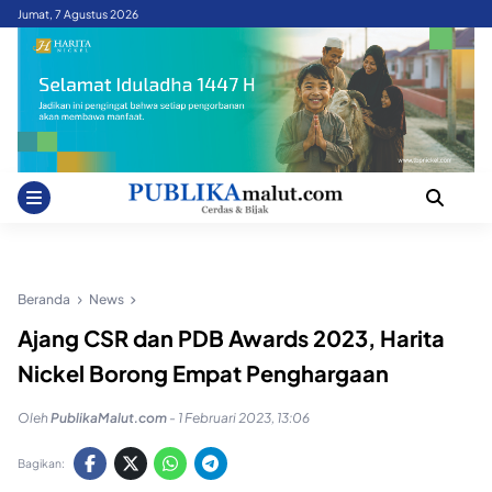
Skip
Jumat, 7 Agustus 2026
to
content
Beranda
News
Ajang CSR dan PDB Awards 2023, Harita
Nickel Borong Empat Penghargaan
Oleh
PublikaMalut.com
-
1 Februari 2023, 13:06
Bagikan: