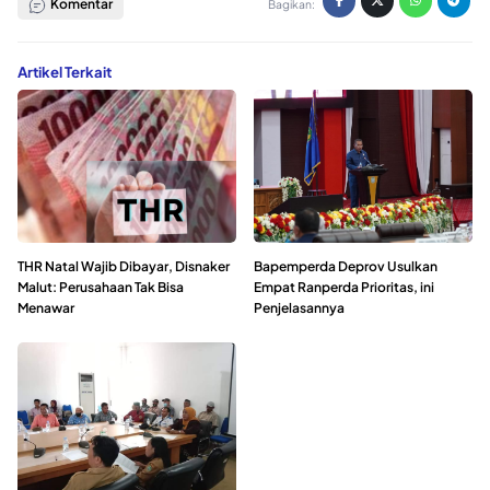
Komentar
Bagikan:
Artikel Terkait
THR Natal Wajib Dibayar, Disnaker
Bapemperda Deprov Usulkan
Malut: Perusahaan Tak Bisa
Empat Ranperda Prioritas, ini
Menawar
Penjelasannya