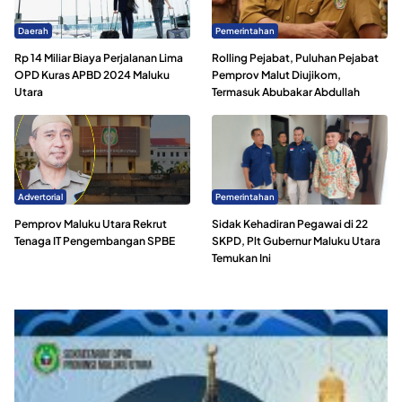
Daerah
Pemerintahan
Rp 14 Miliar Biaya Perjalanan Lima
Rolling Pejabat, Puluhan Pejabat
OPD Kuras APBD 2024 Maluku
Pemprov Malut Diujikom,
Utara
Termasuk Abubakar Abdullah
Advertorial
Pemerintahan
Pemprov Maluku Utara Rekrut
Sidak Kehadiran Pegawai di 22
Tenaga IT Pengembangan SPBE
SKPD, Plt Gubernur Maluku Utara
Temukan Ini