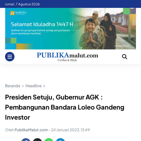
Skip
Jumat, 7 Agustus 2026
to
content
Beranda
Headline
Presiden Setuju, Gubernur AGK :
Pembangunan Bandara Loleo Gandeng
Investor
Oleh
PublikaMalut.com
-
24 Januari 2023, 13:49