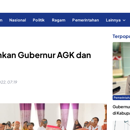
im
Nasional
Politik
Ragam
Pemerintahan
Lainnya
Terpopu
uhkan Gubernur AGK dan
22, 07:19
Pemerintah
Gubernur
di Kabup