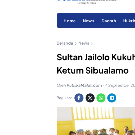
Home
News
Daerah
Hukr
Beranda
News
Sultan Jailolo Kuk
Ketum Sibualamo
Oleh
PublikaMalut.com
-
4 September 20
Bagikan: