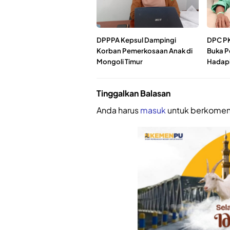
DPPPA Kepsul Dampingi
DPC PK
Korban Pemerkosaan Anak di
Buka P
Mongoli Timur
Hadapi
Tinggalkan Balasan
Anda harus
masuk
untuk berkomen