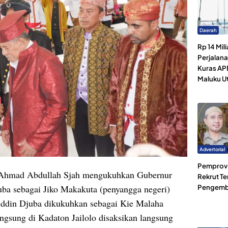
Daerah
Rp 14 Mili
Perjalan
Kuras AP
Maluku U
Advertorial
Pemprov 
o Ahmad Abdullah Sjah mengukuhkan Gubernur
Rekrut Te
a sebagai Jiko Makakuta (penyangga negeri)
Pengemb
ddin Djuba dikukuhkan sebagai Kie Malaha
ngsung di Kadaton Jailolo disaksikan langsung