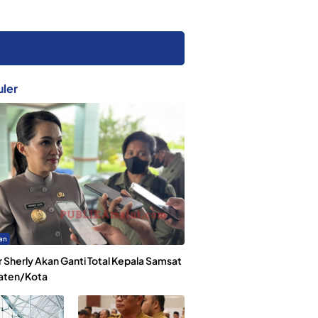
ler
an
 Sherly Akan Ganti Total Kepala Samsat
aten/Kota