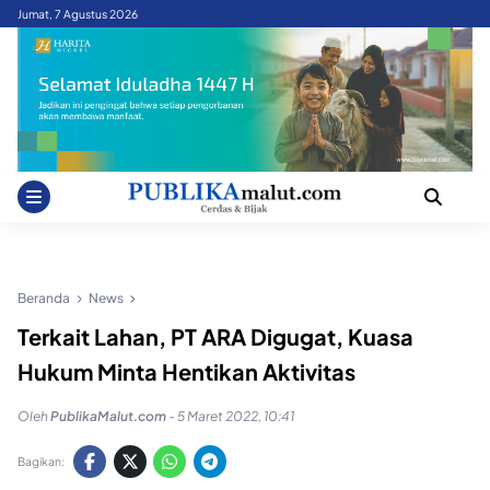
Skip
Jumat, 7 Agustus 2026
to
content
Beranda
News
Terkait Lahan, PT ARA Digugat, Kuasa
Hukum Minta Hentikan Aktivitas
Oleh
PublikaMalut.com
-
5 Maret 2022, 10:41
Bagikan: