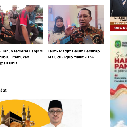
 Tahun Terseret Banjir di
Taufik Madjid Belum Bersikap
rubu, Ditemukan
Maju di Pilgub Malut 2024
gal Dunia
tar.