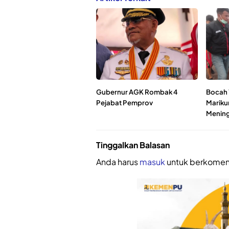
Gubernur AGK Rombak 4
Bocah 7
Pejabat Pemprov
Mariku
Mening
Tinggalkan Balasan
Anda harus
masuk
untuk berkomen