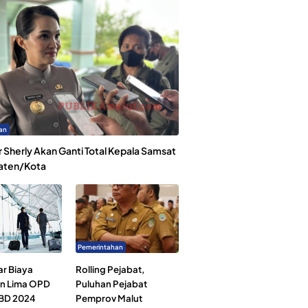
an
 Sherly Akan Ganti Total Kepala Samsat
aten/Kota
Pemerintahan
ar Biaya
Rolling Pejabat,
an Lima OPD
Puluhan Pejabat
BD 2024
Pemprov Malut