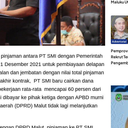
Maluku U
Advertorial
Pemprov 
 pinjaman antara PT SMI dengan Pemerintah
Rekrut Te
Pengemb
r 31 Desember 2021 untuk pembiayaan delapan
lan dan jembatan dengan nilai total pinjaman
akhir kontrak, PT SMI baru cairkan dana
ekerjaan rata-rata mencapai 60 persen dari
nsi dibayar ke pihak ketiga dengan APBD murni
aerah (DPRD) Malut tidak lagi melanjutkan
dengan DPRD Malut, pinjaman ke PT SMI