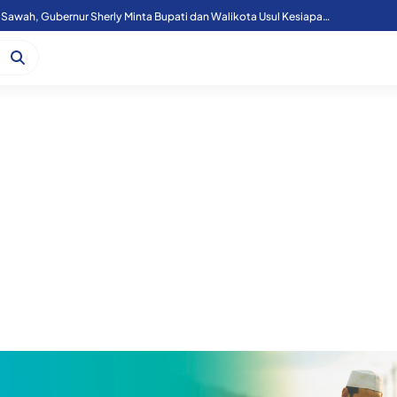
Menko Zulhas Rakor Dengan Gubernur, Bupati/Wali Kota, Bahas 3 Program Presiden di Maluku Utara