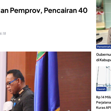
dan Pemprov, Pencairan 40
16:18
Pemerintah
Gubernur
di Kabup
Daerah
Rp 14 Mili
Perjalan
Kuras AP