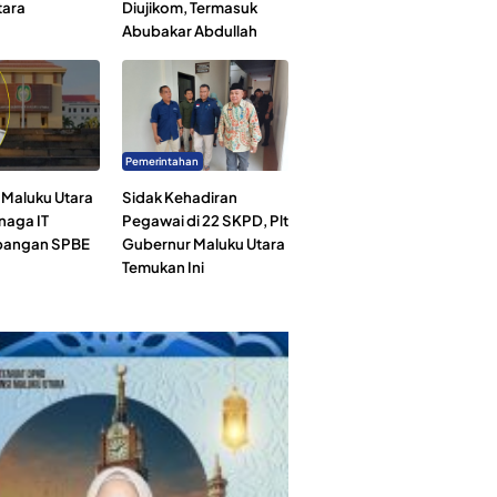
tara
Diujikom, Termasuk
Abubakar Abdullah
Pemerintahan
Maluku Utara
Sidak Kehadiran
naga IT
Pegawai di 22 SKPD, Plt
angan SPBE
Gubernur Maluku Utara
Temukan Ini