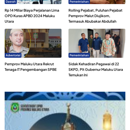
Daerah
Pemerintahan
Rp 14 Miliar Biaya Perjalanan Lima
Rolling Pejabat, Puluhan Pejabat
OPD Kuras APBD 2024 Maluku
Pemprov Malut Diujikom,
Utara
Termasuk Abubakar Abdullah
Advertorial
Pemerintahan
Pemprov Maluku Utara Rekrut
Sidak Kehadiran Pegawai di 22
Tenaga IT Pengembangan SPBE
SKPD, Plt Gubernur Maluku Utara
Temukan Ini