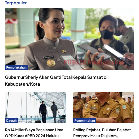
Terpopuler
Pemerintahan
Gubernur Sherly Akan Ganti Total Kepala Samsat di
Kabupaten/Kota
Daerah
Pemerintahan
Rp 14 Miliar Biaya Perjalanan Lima
Rolling Pejabat, Puluhan Pejabat
OPD Kuras APBD 2024 Maluku
Pemprov Malut Diujikom,