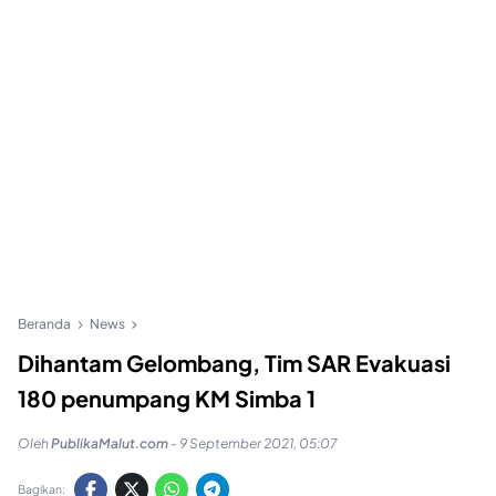
Beranda
News
Dihantam Gelombang, Tim SAR Evakuasi
180 penumpang KM Simba 1
Oleh
PublikaMalut.com
-
9 September 2021, 05:07
Bagikan: