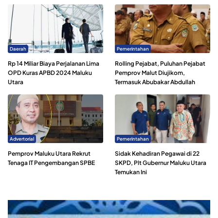
Daerah
Pemerintahan
Rp 14 Miliar Biaya Perjalanan Lima
Rolling Pejabat, Puluhan Pejabat
OPD Kuras APBD 2024 Maluku
Pemprov Malut Diujikom,
Utara
Termasuk Abubakar Abdullah
Advertorial
Pemerintahan
Pemprov Maluku Utara Rekrut
Sidak Kehadiran Pegawai di 22
Tenaga IT Pengembangan SPBE
SKPD, Plt Gubernur Maluku Utara
Temukan Ini