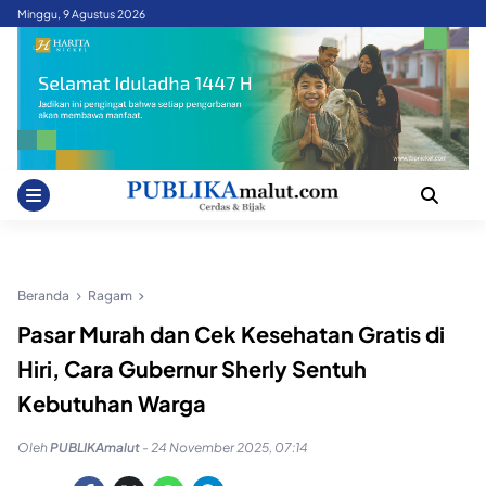
Skip
Minggu, 9 Agustus 2026
to
content
Beranda
Ragam
Pasar Murah dan Cek Kesehatan Gratis di
Hiri, Cara Gubernur Sherly Sentuh
Kebutuhan Warga
Oleh
PUBLIKAmalut
-
24 November 2025, 07:14