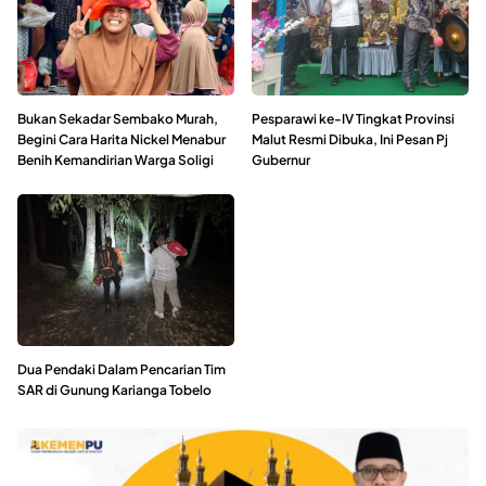
Bukan Sekadar Sembako Murah,
Pesparawi ke-IV Tingkat Provinsi
Begini Cara Harita Nickel Menabur
Malut Resmi Dibuka, Ini Pesan Pj
Benih Kemandirian Warga Soligi
Gubernur
Dua Pendaki Dalam Pencarian Tim
SAR di Gunung Karianga Tobelo