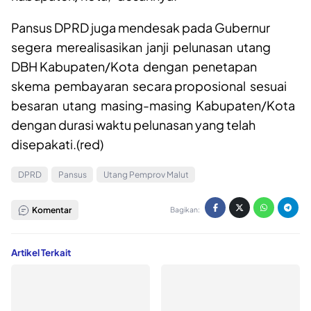
“Pansus mendesak pada Gubernur Malut segera
mengevaluasi penyebab timbulnya utang DBH
kabupaten/kota,”desaknya.
Pansus DPRD juga mendesak pada Gubernur
segera merealisasikan janji pelunasan utang
DBH Kabupaten/Kota dengan penetapan
skema pembayaran secara proposional sesuai
besaran utang masing-masing Kabupaten/Kota
dengan durasi waktu pelunasan yang telah
disepakati.(red)
DPRD
Pansus
Utang Pemprov Malut
Komentar
Bagikan: