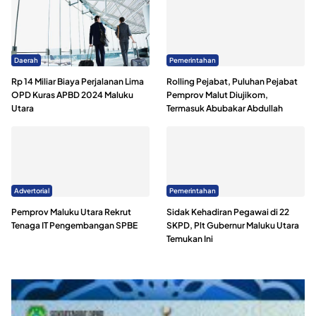
Pemerintahan
Gubernur Sherly Akan Ganti Total Kepala Samsat di
Kabupaten/Kota
Daerah
Pemerintahan
Rp 14 Miliar Biaya Perjalanan Lima
Rolling Pejabat, Puluhan Pejabat
OPD Kuras APBD 2024 Maluku
Pemprov Malut Diujikom,
Utara
Termasuk Abubakar Abdullah
Advertorial
Pemerintahan
Pemprov Maluku Utara Rekrut
Sidak Kehadiran Pegawai di 22
Tenaga IT Pengembangan SPBE
SKPD, Plt Gubernur Maluku Utara
Temukan Ini