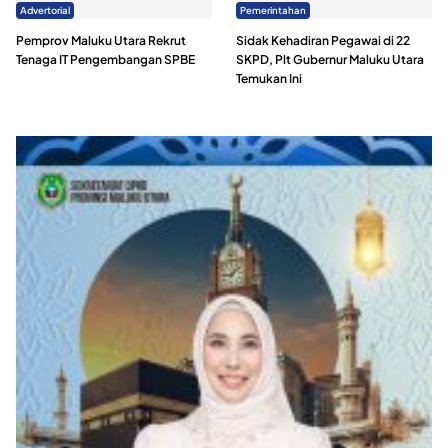
Advertorial
Pemerintahan
Pemprov Maluku Utara Rekrut
Sidak Kehadiran Pegawai di 22
Tenaga IT Pengembangan SPBE
SKPD, Plt Gubernur Maluku Utara
Temukan Ini