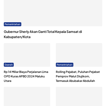
Pemerintahan
Gubernur Sherly Akan Ganti Total Kepala Samsat di
Kabupaten/Kota
Daerah
Pemerintahan
Rp 14 Miliar Biaya Perjalanan Lima
Rolling Pejabat, Puluhan Pejabat
OPD Kuras APBD 2024 Maluku
Pemprov Malut Diujikom,
Utara
Termasuk Abubakar Abdullah