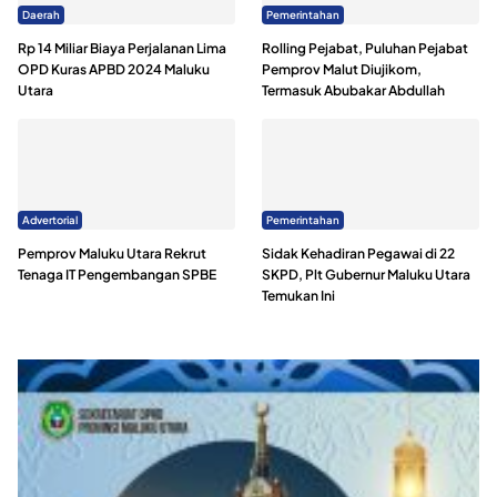
Daerah
Pemerintahan
Rp 14 Miliar Biaya Perjalanan Lima
Rolling Pejabat, Puluhan Pejabat
OPD Kuras APBD 2024 Maluku
Pemprov Malut Diujikom,
Utara
Termasuk Abubakar Abdullah
Advertorial
Pemerintahan
Pemprov Maluku Utara Rekrut
Sidak Kehadiran Pegawai di 22
Tenaga IT Pengembangan SPBE
SKPD, Plt Gubernur Maluku Utara
Temukan Ini