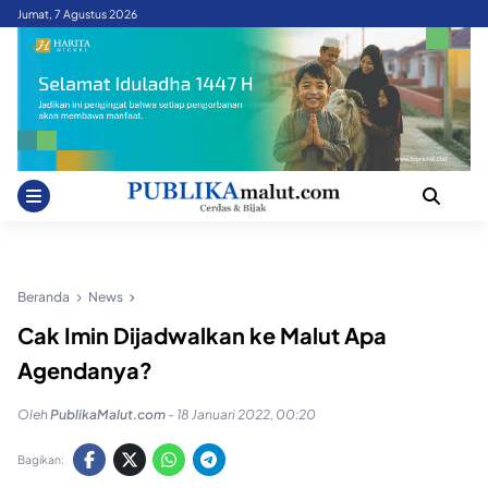
Skip
Jumat, 7 Agustus 2026
to
content
Beranda
News
Cak Imin Dijadwalkan ke Malut Apa
Agendanya?
Oleh
PublikaMalut.com
-
18 Januari 2022, 00:20
Bagikan: