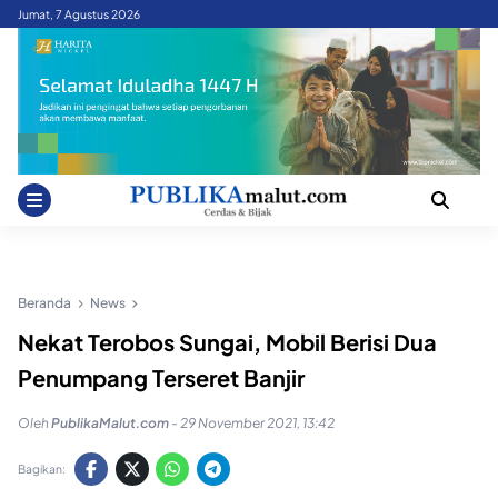
Skip
Jumat, 7 Agustus 2026
to
content
Beranda
News
Nekat Terobos Sungai, Mobil Berisi Dua
Penumpang Terseret Banjir
Oleh
PublikaMalut.com
-
29 November 2021, 13:42
Bagikan: