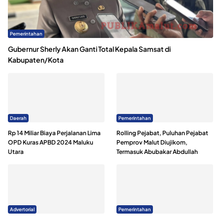
Pemerintahan
Gubernur Sherly Akan Ganti Total Kepala Samsat di
Kabupaten/Kota
Daerah
Pemerintahan
Rp 14 Miliar Biaya Perjalanan Lima
Rolling Pejabat, Puluhan Pejabat
OPD Kuras APBD 2024 Maluku
Pemprov Malut Diujikom,
Utara
Termasuk Abubakar Abdullah
Advertorial
Pemerintahan