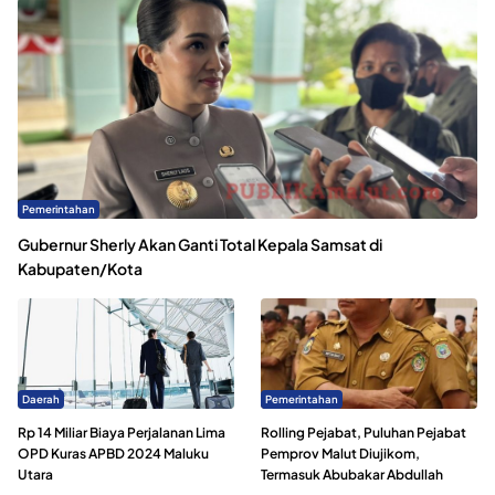
Pemerintahan
Gubernur Sherly Akan Ganti Total Kepala Samsat di
Kabupaten/Kota
Daerah
Pemerintahan
Rp 14 Miliar Biaya Perjalanan Lima
Rolling Pejabat, Puluhan Pejabat
OPD Kuras APBD 2024 Maluku
Pemprov Malut Diujikom,
Utara
Termasuk Abubakar Abdullah