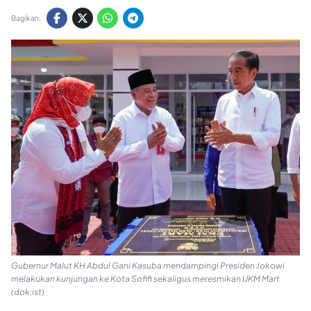
Bagikan:
Gubernur Malut KH Abdul Gani Kasuba mendampingi Presiden Jokowi
melakukan kunjungan ke Kota Sofifi sekaligus meresmikan UKM Mart
(dok:ist)