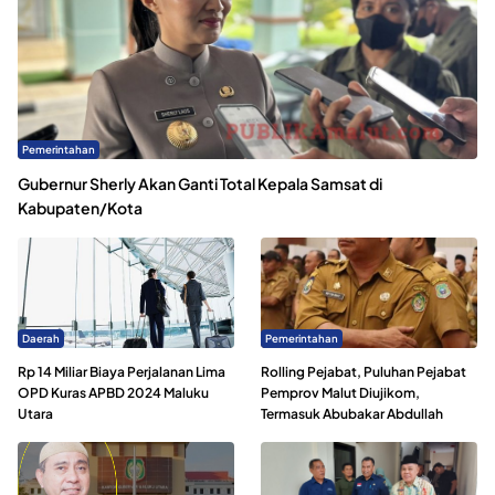
Pemerintahan
Gubernur Sherly Akan Ganti Total Kepala Samsat di
Kabupaten/Kota
Daerah
Pemerintahan
Rp 14 Miliar Biaya Perjalanan Lima
Rolling Pejabat, Puluhan Pejabat
OPD Kuras APBD 2024 Maluku
Pemprov Malut Diujikom,
Utara
Termasuk Abubakar Abdullah